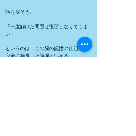
話を戻そう。
「一度解けた問題は復習しなくてもよ
い」
というのは、この脳の記憶の仕組みを
完全に無視した勉強といえる。
テストで点数を取るためにやっている
勉強なら、
制限時間内に脳の記憶にアクセスでき
るようにしておくことが大切、
となるわけだ。
勉強法