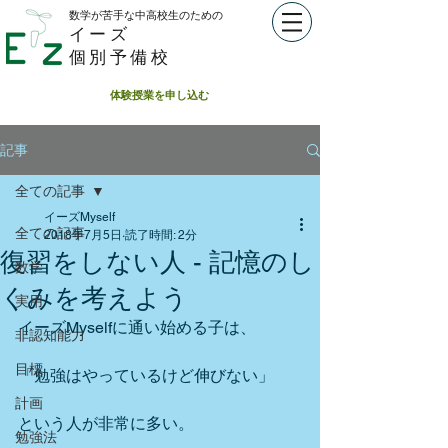
数学が苦手な中高校生のための​
イーズ
個別予備校
体験授業を申し込む
記事
全ての記事
イーズMyself
全ての記事
2018年7月5日
読了時間: 2分
復習をしない人 - 記憶のし
数学
くみを考えよう
実用
イーズMyselfに通い始める子は、
非認知能力
目標
「勉強はやっているけど伸びない」
計画
という人が非常に多い。
勉強法