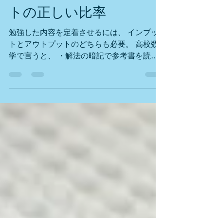
イーズMyself
2018年11月27日
読了時間: 1分
インプットとアウトプッ
トの正しい比率
勉強した内容を定着させるには、 インプッ
トとアウトプットのどちらも必要。 高校数
学で言うと、 ・解法の暗記で参考書を読み
こむ ・わからないところを授業で聞いて理
解する と言うのがインプット。 ・そのあと
同じ問題を解き直す ・類題で演習する ・小
テストする...