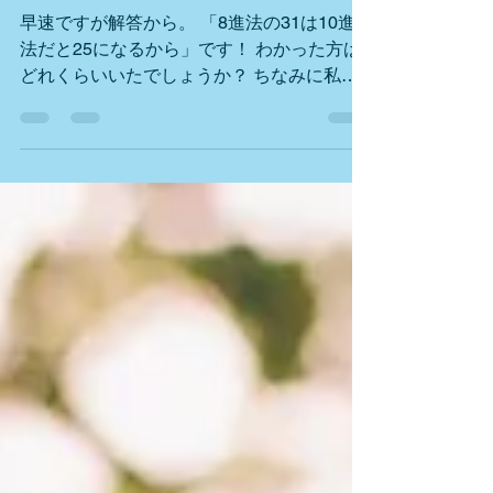
スをよく混同するのか？
早速ですが解答から。 「8進法の31は10進
法だと25になるから」です！ わかった方は
どれくらいいたでしょうか？ ちなみに私は
わかりませんでした。笑 8進法は英語で
octal、10進法はdecimalと言いますが、 これ
の頭文字を10月のOctober、12月の
Decemb...