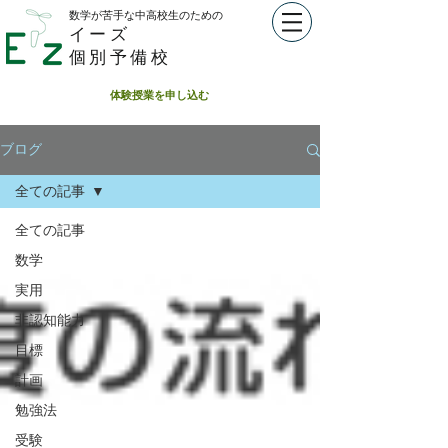
数学が苦手な中高校生のための​
イーズ
個別予備校
体験授業を申し込む
ブログ
全ての記事
全ての記事
数学
実用
非認知能力
目標
計画
勉強法
受験