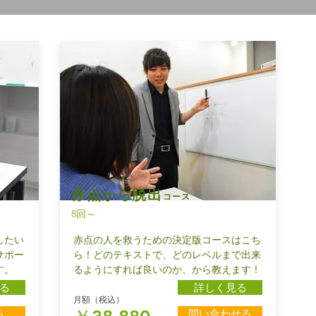
赤点から脱出
コース
​8回～
したい
赤点の人を救うための決定版コースはこち
サポー
ら！どのテキストで、どのレベルまで出来
す。
るようにすれば良いのか、から教えます！
る
詳しく見る
​月額（税込）
る
問い合わせる