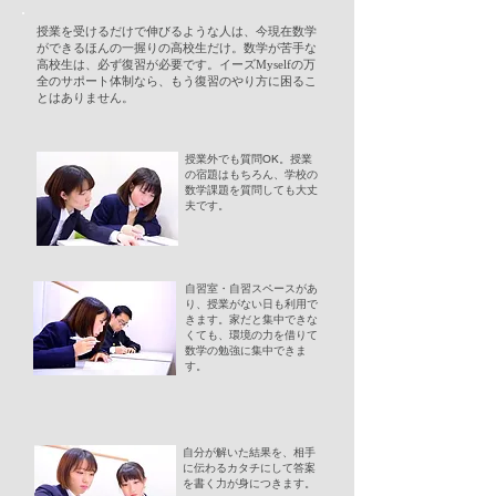
授業を受けるだけで伸びるような人は、今現在数学
ができるほんの一握りの高校生だけ。数学が苦手な
高校生は、必ず復習が必要です。イーズMyselfの万
全のサポート体制なら、もう復習のやり方に困るこ
とはありません。
授業外でも質問OK。授業
の宿題はもちろん、学校の
数学課題を質問しても大丈
夫です。
自習室・自習スペースがあ
り、授業がない日も利用で
きます。家だと集中できな
くても、環境の力を借りて
数学の勉強に集中できま
す。
自分が解いた結果を、相手
に伝わるカタチにして答案
を書く力が身につきます。