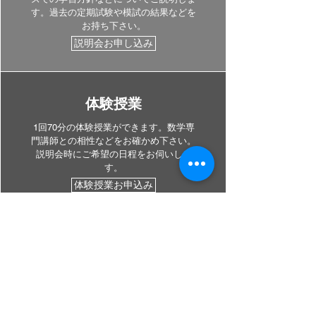
す。過去の定期試験や模試の結果などを
お持ち下さい。
説明会お申し込み
体験授業
1回70分の体験授業ができます。数学専
門講師との相性などをお確かめ下さい。
説明会時にご希望の日程をお伺いしま
す。
体験授業お申込み
​授業開始
受講申込書を提出して頂ければ授業開始
となります。初回授業は学習計画立てと
高校数学の勉強法の指導。
​ひとりひとりにとって最も効果的な個別