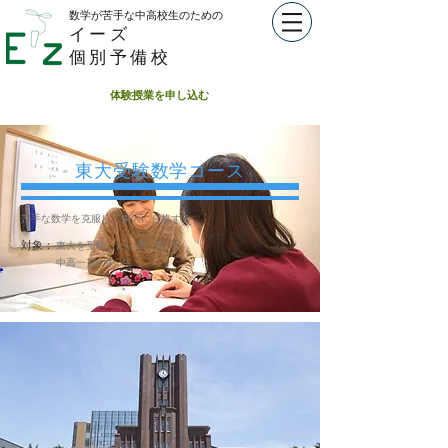
数学が苦手な中高校生のための​
イーズ
個別予備校
体験授業を申し込む
東大受験数学コース
苦手な数学を克服して東大に合格する
​対象：
東大を受験したい高1,高2生
中高一貫の中3生