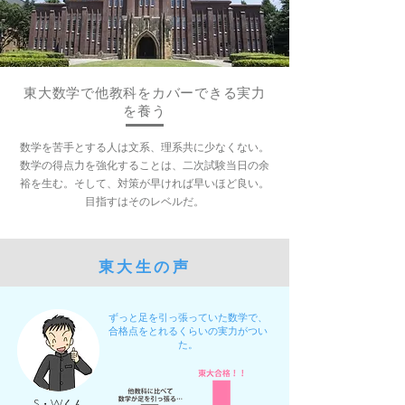
東大数学で他教科をカバーできる実力
を養う
数学を苦手とする人は文系、理系共に少なくない。
数学の得点力を強化することは、二次試験当日の余
裕を生む。そして、対策が早ければ早いほど良い。
目指すはそのレベルだ。
東大生の声
ずっと足を引っ張っていた数学で、
合格点をとれるくらいの実力がつい
た。
S・Wくん