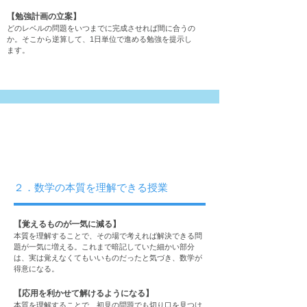
【勉強計画の立案】
どのレベルの問題をいつまでに完成させれば間に合うの
か。そこから逆算して、1日単位で進める勉強を提示し
ます。
２．数学の本質を理解できる授業
【覚えるものが一気に減る】
本質を理解することで、その場で考えれば解決できる問
題が一気に増える。これまで暗記していた細かい部分
は、実は覚えなくてもいいものだったと気づき、数学が
得意になる。
【応用を利かせて解けるようになる】
本質を理解することで、初見の問題でも切り口を見つけ