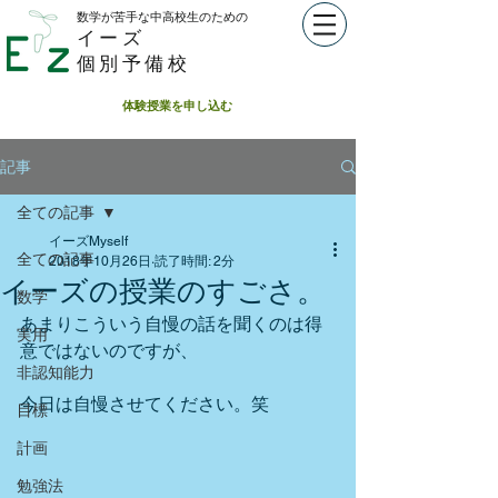
数学が苦手な中高校生のための​
イーズ
個別予備校
体験授業を申し込む
記事
全ての記事
イーズMyself
全ての記事
2018年10月26日
読了時間: 2分
イーズの授業のすごさ。
数学
あまりこういう自慢の話を聞くのは得
実用
意ではないのですが、
非認知能力
今日は自慢させてください。笑
目標
計画
勉強法