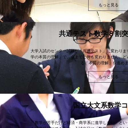
もっと見る
共通テスト数学８割
生
大学入試のセンター試験が「共通テスト」に変わりま
学の本質の理解」で、今までと何も変わりません。ど
る「本質の理解」を進め
もっと見る
国立大文系数学
「数学が苦手だけど経済・商学系に進学したい」という人