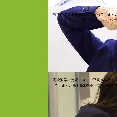
数学のテストで赤点にはまってしまっ
１、高２生、中高一貫の中２、中３
高校数学の定期テストで平均点以下を
てしまった高1,高2,中高一貫の中2,中