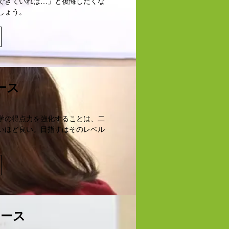
できていれば…」と後悔したくな
しょう。
ース
学の得点力を強化することは、二
いほど良い。目指すはそのレベル
コース