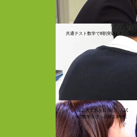
共通テスト数学で8割突破したい高3
国立大文系を目指し、入試
で数学を使う高校2,3年生