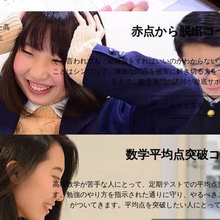
赤点から脱出コ
た高
生
そう言われても「結局何をすればいいのかわからない
ことはシンプルで、簡単な問題を確実に解き切る力を
るまで、数学専門の講師が徹底サ
もっと見る
数学平均点突破
取っ
3生
高校数学が苦手な人にとって、定期テストでの平均点
す。勉強のやり方を指示された通りに守り、やるべき
がついてきます。平均点を突破したい人にとっ