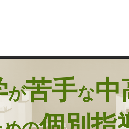
ての方へ
イーズ個別予備校の特徴
大学合格実績
学
苦
手
​中
が
な
個別指
ため
の