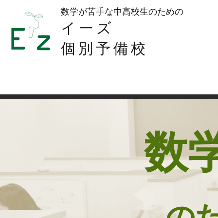
数学が苦手な中高校生のための​
イーズ
個別予備校
初め
数
の