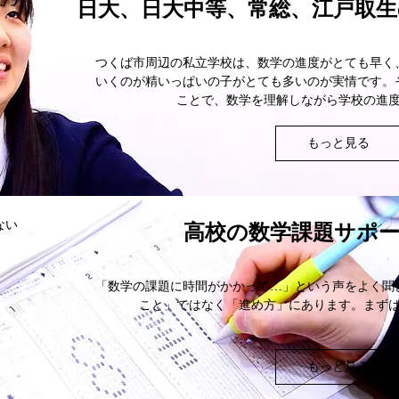
日大、日大中等、常総、江戸取
につ
つくば市周辺の私立学校は、数学の進度がとても早く
いくのが精いっぱいの子がとても多いのが実情です。
ことで、数学を理解しながら学校の進
もっと見る
高校の数学課題サポ
ない
「数学の課題に時間がかかって…」という声をよく聞
こと」ではなく「進め方」にあります。まず
もっと見る