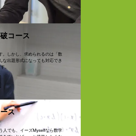
突破コース
す。しかし、求められるのは「数
んな出題形式になっても対応でき
ます。
コース
でも、イーズMyselfなら数学