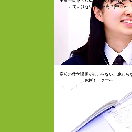
中高一貫を含む私立学校の独特の進度
いていけない中２～高２(中５)生
高校の数学課題がわからない、終わら
高校１、２年生