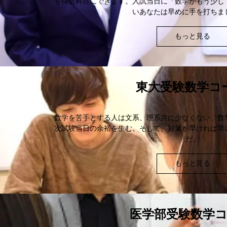
を得意科目にできます。入試当日に「数学がもう少し
いあなたは早めに手を打ちま
もっと見る
東大受験数学コ
数学を苦手とする人は文系、理系共に少なくない。数
次試験当日の余裕を生む。そして、対策が早ければ早
だ。
もっと見る
医学部受験数学